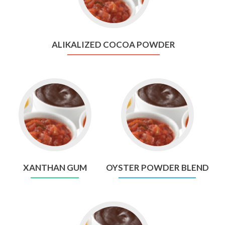
Cocoa
Powder
ALIKALIZED COCOA POWDER
Go
Go
to
to
Xanthan
Oyster
Gum
Powder
Blend
XANTHAN GUM
OYSTER POWDER BLEND
Go
to