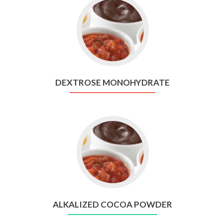
Go
to
Dextrose
Monohydrate
DEXTROSE MONOHYDRATE
Go
to
Alkalized
Cocoa
Powder
ALKALIZED COCOA POWDER