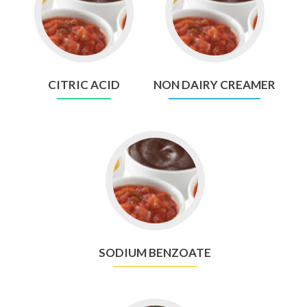
Citric
Non
Acid
Dairy
Creamer
CITRIC ACID
NON DAIRY CREAMER
Go
to
Sodium
Benzoate
SODIUM BENZOATE