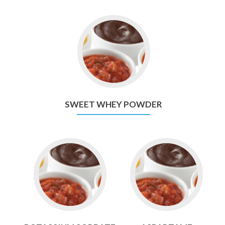
Go
to
Sweet
Whey
Powder
SWEET WHEY POWDER
Go
Go
to
to
Potassium
Aspartame
Sorbate