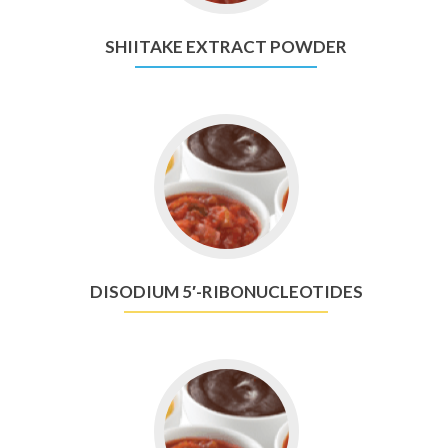
SHIITAKE EXTRACT POWDER
Go
to
Disodium
5′-
ribonucleotides
DISODIUM 5′-RIBONUCLEOTIDES
Go
to
Alikalized