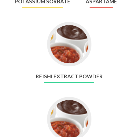
POTASSIUM SORBATE
ASPARTAME
Go
to
Reishi
Extract
Powder
REISHI EXTRACT POWDER
Go
to
Shiitake
Extract
Powder