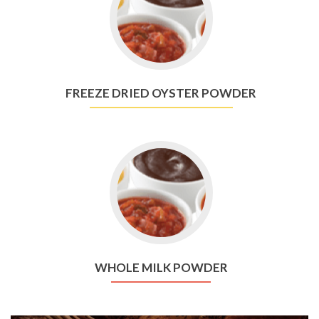
Freeze
Dried
Oyster
Powder
FREEZE DRIED OYSTER POWDER
Go
to
Whole
Milk
Powder
WHOLE MILK POWDER