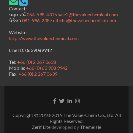
Contact:
นฤเบศน์
064-598-4315
sale2@thevaluechemical.com
นิธิชา
081-996-2387
niticha@thevaluechemical.com
Website:
http://www.thevaluechemical.com
Line ID: 0639089942
Tel:
+66 (0) 2 267 0638
Mobile:
+66 (0) 63 908 9942
Fax:
+66 (0) 2 267 0639
Facebook
Twitter
Linkedin
Instagram
link
link
link
link
Copyright © 2010-2019 The Value-Chem Co., Ltd. All
Rights Reserved.
Zerif Lite
developed by
ThemeIsle