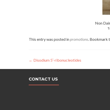
Non Dair
ร
This entry was posted in
promotions
. Bookmark 
Post navigation
←
Disodium 5′-ribonucleotides
CONTACT US