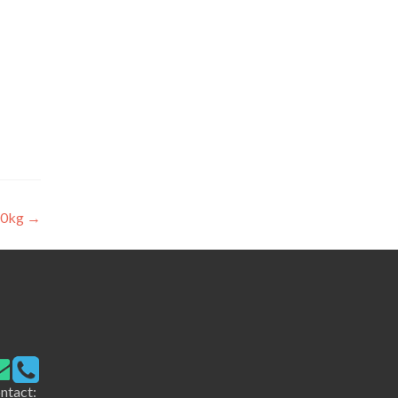
20kg
→
ntact: