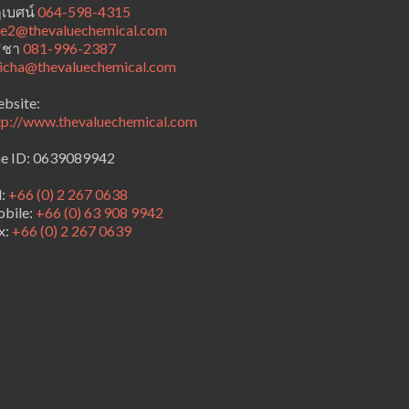
เบศน์
064-598-4315
le2@thevaluechemical.com
ธิชา
081-996-2387
ticha@thevaluechemical.com
bsite:
tp://www.thevaluechemical.com
ne ID: 0639089942
l:
+66 (0) 2 267 0638
bile:
+66 (0) 63 908 9942
x:
+66 (0) 2 267 0639